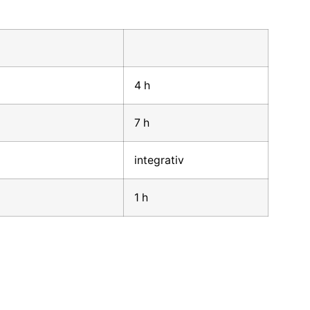
4 h
7 h
integrativ
1 h