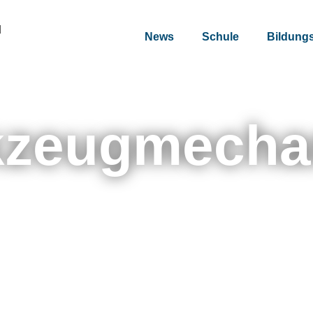
u
News
Schule
Bildung
zeug­mecha