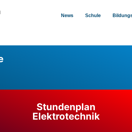
u
News
Schule
Bildung
e
Stundenplan
Elektrotechnik